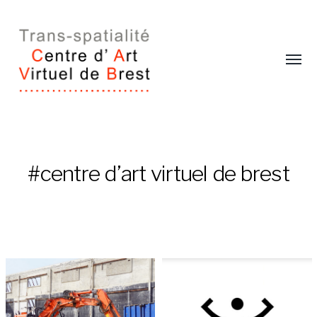
Affic
le
menu
Trans-
#centre d’art virtuel de brest
spatialité
/
Centre
d'art
virtuel
de
Brest